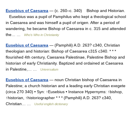
Eusebius of Caesarea
— (c. 260–c. 340) Bishop and Historian.
Eusebius was a pupil of Pamphilus who kept a theological school
in Caesarea and was himself a pupil of origen. After a period of
wandering, he became Bishop of Caesarea in c. 315 and attended
the… …
Who’s Who in Christianity
Eusebius of Caesarea
— (Pamphili) A.D. 263? c340, Christian
theologian and historian: Bishop of Caesarea c315 c340. * * *
flourished 4th century, Caesarea Palestinae, Palestine Bishop and
historian of early Christianity. Baptized and ordained at Caesarea
in Palestine,… …
Universalium
Eusebius of Caesarea
— noun Christian bishop of Caesarea in
Palestine; a church historian and a leading early Christian exegete
(circa 270 340) • Syn: ↑Eusebius • Instance Hypernyms: ↑bishop,
↑historian, ↑historiographer * * * (Pamphili) A.D. 263? c340,
Christian… …
Useful english dictionary