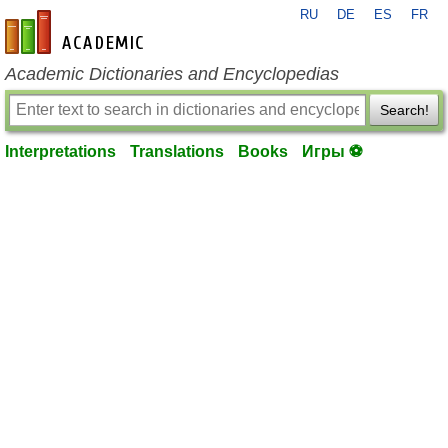
RU
DE
ES
FR
en-academic.com
Academic Dictionaries and Encyclopedias
Search!
Interpretations
Translations
Books
Игры ⚽