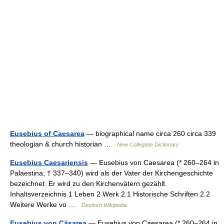
Eusebius of Caesarea
— biographical name circa 260 circa 339
theologian & church historian …
New Collegiate Dictionary
Eusebius Caesariensis
— Eusebius von Caesarea (* 260–264 in
Palaestina; † 337–340) wird als der Vater der Kirchengeschichte
bezeichnet. Er wird zu den Kirchenvätern gezählt.
Inhaltsverzeichnis 1 Leben 2 Werk 2.1 Historische Schriften 2.2
Weitere Werke vo …
Deutsch Wikipedia
Eusebius von Cäsarea
— Eusebius von Caesarea (* 260–264 in