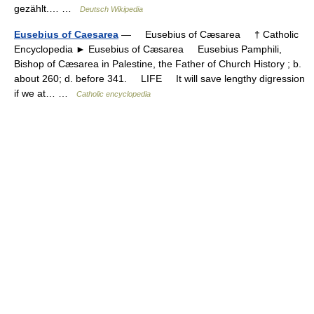
gezählt.… …
Deutsch Wikipedia
Eusebius of Caesarea
— Eusebius of Cæsarea † Catholic
Encyclopedia ► Eusebius of Cæsarea Eusebius Pamphili,
Bishop of Cæsarea in Palestine, the Father of Church History ; b.
about 260; d. before 341. LIFE It will save lengthy digression
if we at… …
Catholic encyclopedia