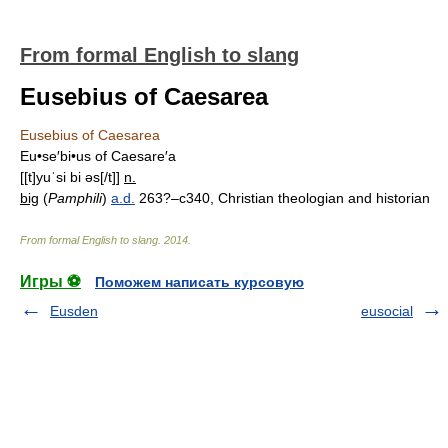
From formal English to slang
Eusebius of Caesarea
Eusebius of Caesarea
Eu•se′bi•us of Caesare′a
[[t]yuˈsi bi əs[/t]]
n.
big
(
Pamphili
)
a.d.
263?–c340, Christian theologian and historian
From formal English to slang
.
2014
.
Игры ⚽
Поможем написать курсовую
Eusden
eusocial